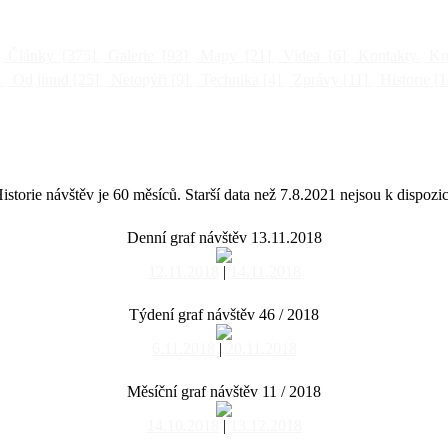
Články
[375]
Galerie
[93]
Mapy
[21]
Videa
[6]
Kontakty
Kni
]
Od jinud
[25]
Netopýři
[9]
Technika
[4]
Zprávy
[11]
Historie
[1
istorie návštěv je 60 měsíců. Starší data než 7.8.2021 nejsou k dispozic
Denní graf návštěv 13.11.2018
12.11.2018
|
14.11.2018
Týdení graf návštěv 46 / 2018
6.11.2018
|
20.11.2018
Měsíční graf návštěv 11 / 2018
14.10.2018
|
13.12.2018