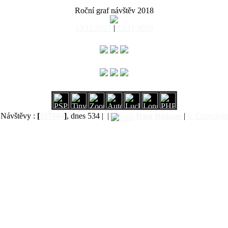
Roční graf návštěv 2018
13.11.2017
|
13.11.2019
Návštěvy :
[
537504
]
, dnes 534 |
|
Data
Diskuse
|
© Copyright