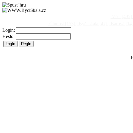
Vše
[495]
Činnost
[153]
Býčí skála
[47]
Barová
[14
Login:
Heslo:
H