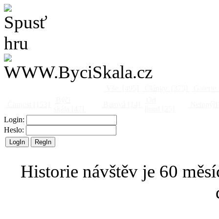
Vše
[495]
Články
[375]
Galerie
Býčí
Od
Činnost
[153]
Barová
[14]
Netopýři
skála
[47]
jinud
[25]
Login:
Heslo:
Historie návštěv je 60 měsí