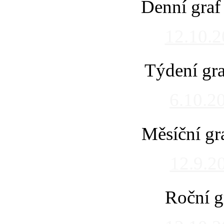
Denní graf
12.10.
Týdení gra
6.10.2
Měsíční gr
12.9.2
Roční g