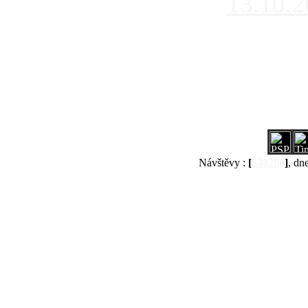
13.10.
Návštěvy :
[
538280
]
, dn