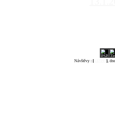
13.1.
Návštěvy :
[
537195
]
, dn