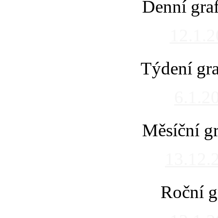
Denní gra
12.1.
Týdení gra
6.1.2
Měsíční gr
13.12.
Roční g