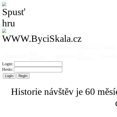
Vše
[495]
Články
[375]
Galerie
Býčí
Od
Činnost
[153]
Barová
[14]
Netopýři
skála
[47]
jinud
[25]
Login:
Heslo:
Historie návštěv je 60 měsí