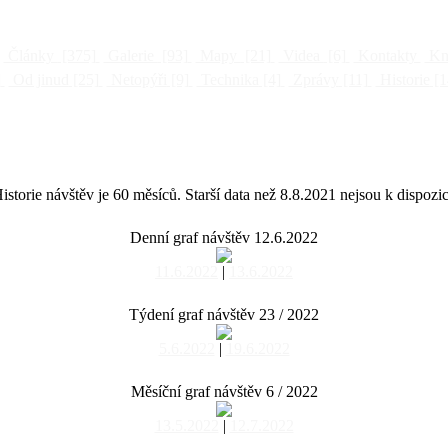
Články
[375]
Galerie
[93]
Mapy
[21]
Videa
[6]
Kontakty
Kni
]
Od jinud
[25]
Netopýři
[9]
Technika
[4]
Zprávy
[11]
Historie
[1
istorie návštěv je 60 měsíců. Starší data než 8.8.2021 nejsou k dispozic
Denní graf návštěv 12.6.2022
11.6.2022
|
13.6.2022
Týdení graf návštěv 23 / 2022
5.6.2022
|
19.6.2022
Měsíční graf návštěv 6 / 2022
13.5.2022
|
12.7.2022