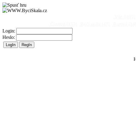
Vše
[495]
Činnost
[153]
Býčí skála
[47]
Barová
[14
Login:
Heslo:
H