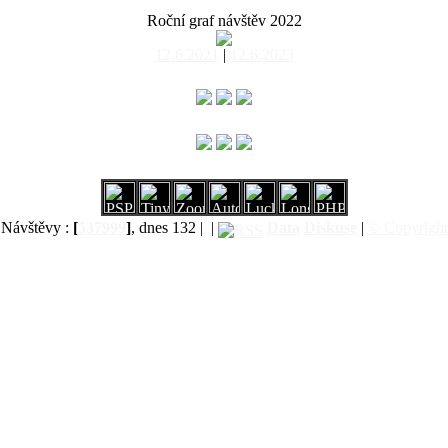
Roční graf návštěv 2022
12.6.2021
|
12.6.2023
Návštěvy :
[
537999
]
, dnes 132 |
|
Data
Diskuse
|
© Copyright