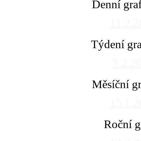
Denní gra
11.2.
Týdení gra
5.2.2
Měsíční gr
15.1.
Roční g