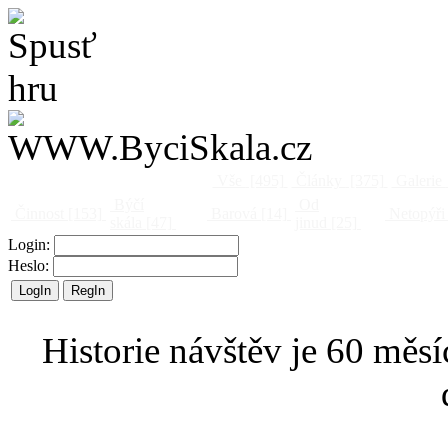
Vše
[495]
Články
[375]
Galerie
Býčí
Od
Činnost
[153]
Barová
[14]
Netopýři
skála
[47]
jinud
[25]
Login:
Heslo:
Historie návštěv je 60 měsí