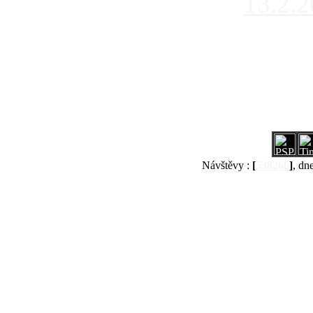
13.2.
Návštěvy :
[
538266
]
, dn