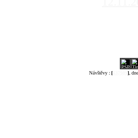
12.11.
Návštěvy :
[
537989
]
, dn