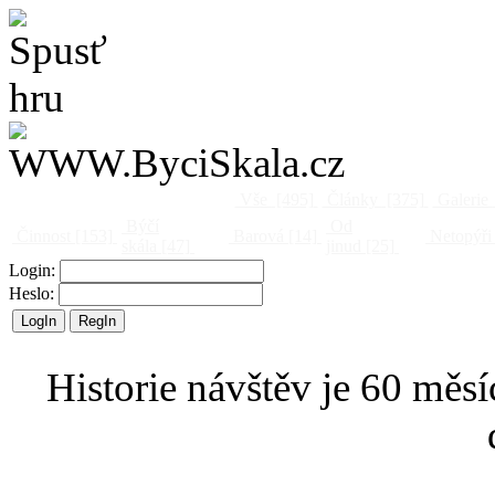
Vše
[495]
Články
[375]
Galerie
Býčí
Od
Činnost
[153]
Barová
[14]
Netopýři
skála
[47]
jinud
[25]
Login:
Heslo:
Historie návštěv je 60 měsí