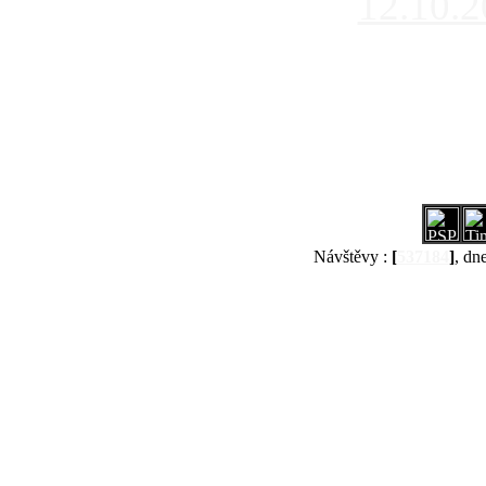
12.10.
Návštěvy :
[
537184
]
, dn