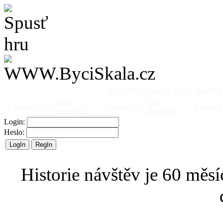
Vše
[495]
Články
[375]
Galerie
Býčí
Od
Činnost
[153]
Barová
[14]
Netopýři
skála
[47]
jinud
[25]
Login:
Heslo:
Historie návštěv je 60 měsí