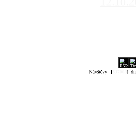
12.10.
Návštěvy :
[
537008
]
, dn