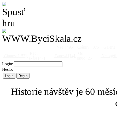
Vše
[495]
Články
[375]
Galerie
Býčí
Od
Činnost
[153]
Barová
[14]
Netopýři
skála
[47]
jinud
[25]
Login:
Heslo:
Historie návštěv je 60 měsí