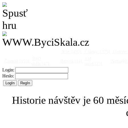
Vše
[495]
Články
[375]
Galerie
Býčí
Od
Činnost
[153]
Barová
[14]
Netopýři
skála
[47]
jinud
[25]
Login:
Heslo:
Historie návštěv je 60 měsí