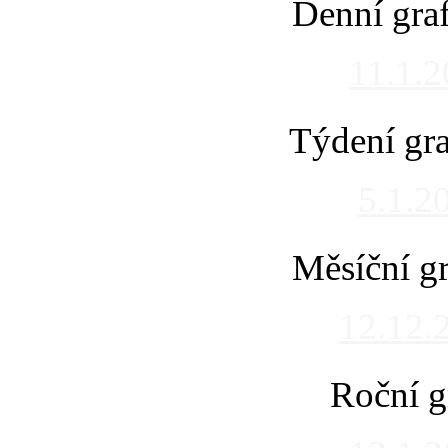
Denní gra
11.1.
Týdení gra
5.1.2
Měsíční gr
12.12.
Roční g