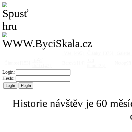
Vše
[495]
Články
[375]
Galerie
Býčí
Od
Činnost
[153]
Barová
[14]
Netopýři
skála
[47]
jinud
[25]
Login:
Heslo:
Historie návštěv je 60 měsí