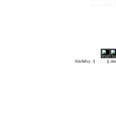
11.9.
Návštěvy :
[
539033
]
, dn