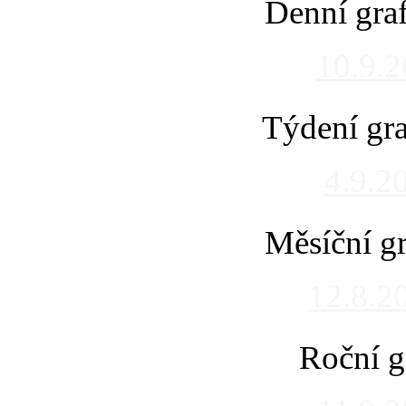
Denní gra
10.9.
Týdení gra
4.9.2
Měsíční gr
12.8.2
Roční g