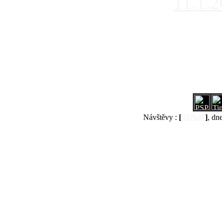
11.1.
Návštěvy :
[
537647
]
, dn