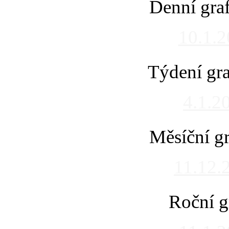
Denní gra
10.1.
Týdení gra
4.1.2
Měsíční gr
11.12.
Roční g