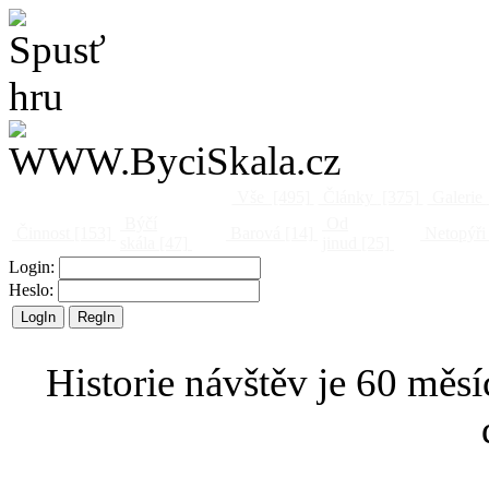
Vše
[495]
Články
[375]
Galerie
Býčí
Od
Činnost
[153]
Barová
[14]
Netopýři
skála
[47]
jinud
[25]
Login:
Heslo:
Historie návštěv je 60 měsí