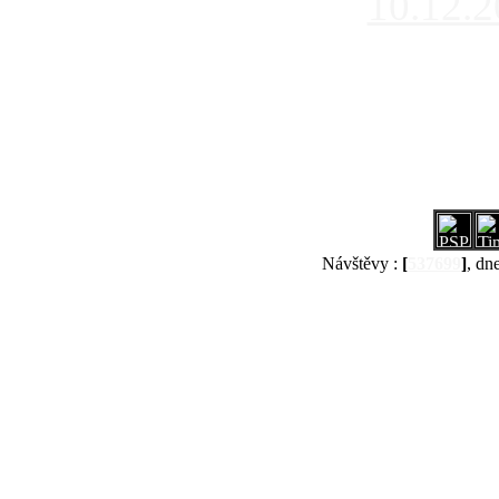
10.12.
Návštěvy :
[
537699
]
, dn