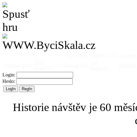
Vše
[495]
Články
[375]
Galerie
Býčí
Od
Činnost
[153]
Barová
[14]
Netopýři
skála
[47]
jinud
[25]
Login:
Heslo:
Historie návštěv je 60 měsí