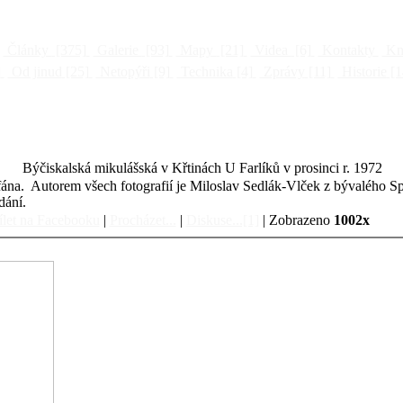
Články
[375]
Galerie
[93]
Mapy
[21]
Videa
[6]
Kontakty
Kni
]
Od jinud
[25]
Netopýři
[9]
Technika
[4]
Zprávy
[11]
Historie
[1
Býčiskalská mikulášská v Křtinách U Farlíků v prosinci r. 1972
ofána. Autorem všech fotografií je Miloslav Sedlák-Vlček z bývalého
dání.
let na Facebooku
|
Procházet...
|
Diskuse...[1]
| Zobrazeno
1002x