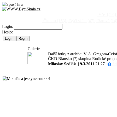
Vše
[495]
Činnost
[153]
Býčí skála
[47]
Barová
[14
Login:
Heslo:
Galerie
Další fotky z archívu V. A. Gregora-Cel
ČKD Blansko (?) skupina Rudické propa
Miloslav Sedlák
|
9.3.2011
21:27 |
Sdí