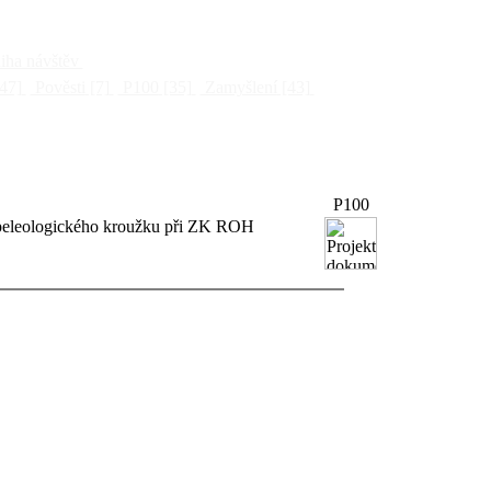
ha návštěv
47]
Pověsti
[7]
P100
[35]
Zamyšlení
[43]
P100
 Speleologického kroužku při ZK ROH