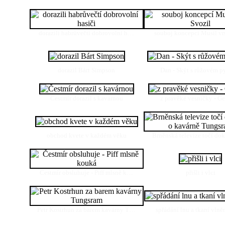
dorazili habrůvečtí dobrovolní h…
souboj koncepcí Musil vrs
dorazil Bárt Simpson
Dan - Skýt s růžovém 
Čestmír dorazil s kavárnou
z pravěké vesničky - G
obchod kvete v každém věku
Brněnská televize točí d
Čestmír obsluhuje - Piff mlsně k…
přišli i vlci
Petr Kostrhun za barem kavárny T…
spřádání lnu a tkaní vlně