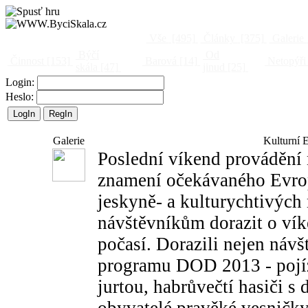
Vše
[495]
Články
[375]
Galerie
Býčí
Od
Činnost
[153]
Barová
[14]
Netopýři
skála
[47]
jinud
[25]
Login:
Heslo:
Galerie
Kulturní E
Poslední víkend provádění 
znamení očekávaného Evrop
jeskyně- a kulturychtivých 
návštěvníkům dorazit o vík
počasí. Dorazili nejen návšt
programu DOD 2013 - pojí
jurtou, habrůvečtí hasiči s