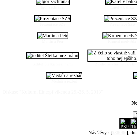
Igor záchranář
Karel v balíku
Prezentace SZS
Prezentace SZS
Martin a Petr
Krmení medvěda
ředitel Štefka mezi námi
Z čeho se vlastně vaří E
Medaři a řezbář
Diskuse "Kulturní Eintopf víkendu 25.-26. 5. 2013"
Ne
Návštěvy :
[
538086
]
, dn