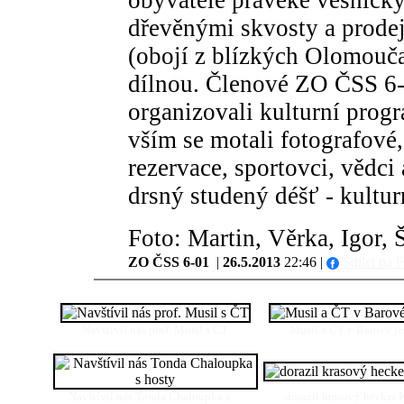
obyvatelé pravěké vesničky 
dřevěnými skvosty a prodej
(obojí z blízkých Olomouča
dílnou. Členové ZO ČSS 6-0
organizovali kulturní prog
vším se motali fotografové, 
rezervace, sportovci, vědci 
drsný studený déšť - kulturn
Foto: Martin, Věrka, Igor, 
ZO ČSS 6-01
|
26.5.2013
22:46 |
Sdílet na 
Navštívil nás prof. Musil s ČT
Musil a ČT v Barové j
Navštívil nás Tonda Chaloupka s…
dorazil krasový hecker 