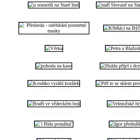
u sousedů na Staré huti
staří Slované na Staré
Předseda - odebírání posmrtné ma…
Křtiňáci na Býčin
Věrka
Petra a Blaženka
pohoda na kase
Hulda přijel s dcer
Kosátko vyrábí korálek
Piff to se sklem prost
Bratři ve vědeckém boji
Velmožské hry
`i Bída pomáhal`
Igor přednáší