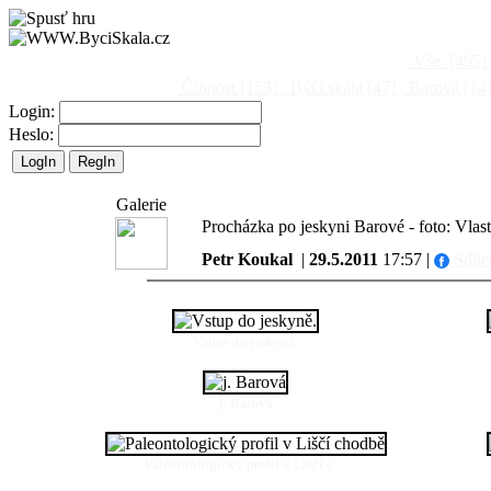
Vše
[495]
Činnost
[153]
Býčí skála
[47]
Barová
[14
Login:
Heslo:
Galerie
Procházka po jeskyni Barové - foto: Vlas
Petr Koukal
|
29.5.2011
17:57 |
Sdíle
Vstup do jeskyně.
j. Barová
Paleontologický profil v Liščí c…