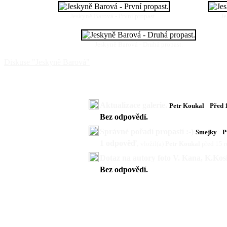
Jeskyně Barová - První propast.
Je
Jeskyně Barová - Druhá propast.
Diskuse "Jeskyně Barová"
Aktualizace galerie.
Petr Koukal
Před 
Bez odpovědí.
Správné pořadí propastí :-)
Smejky
P
1 odpověď
,
vložil(a)
Petr Koukal
před 15 
Dotaz na autory foto V. Kana, K.Kos
Bez odpovědí.