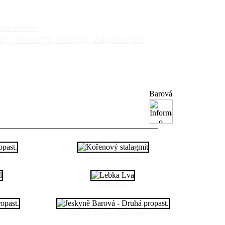
ha návštěv
47]
Pověsti
[7]
P100
[35]
Zamyšlení
[43]
Barová
t.
Kořenový stalagmit
Lebka Lva
st.
Jeskyně Barová - Druhá propast.