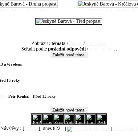
skyně Barová - Druhá propast.
Jeskyně Barová - Krčálova cho
Jeskyně Barová - Třetí propast.
Zobrazit :
témata
/
vlákna
/
podle času
Seřadit podle
poslední odpovědi
/
založení téma
.
13 a ½ rokem
řed 15 roky
roky
ina.
Petr Koukal
Před 15 roky
Návštěvy :
[
537792
]
, dnes 822 |
|
Data
Diskuse
|
© Copyright