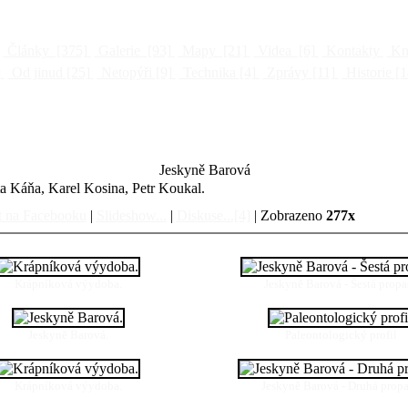
Články
[375]
Galerie
[93]
Mapy
[21]
Videa
[6]
Kontakty
Kni
]
Od jinud
[25]
Netopýři
[9]
Technika
[4]
Zprávy
[11]
Historie
[1
Jeskyně Barová
ta Káňa, Karel Kosina, Petr Koukal.
t na Facebooku
|
Slideshow...
|
Diskuse...[4]
| Zobrazeno
277x
Krápníková výydoba.
Jeskyně Barová - Šestá propas
Jeskyně Barová.
Paleontologický profil
Krápníková výydoba.
Jeskyně Barová - Druhá propa