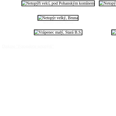
Netopýři velcí, pod Pohanským ko…
Neto
Netopýr velký, Bruna
Vrápenec malý, Stará B.S.
Diskuse "Fotogalerie netopýrů"