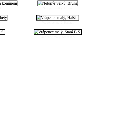
m ko…
Netopýr velký, Bruna
y
Vrápenec malý, Halštat
Vrápenec malý, Stará B.S.