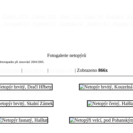
Články
[375]
Galerie
[93]
Mapy
[21]
Videa
[6]
Kontakty
Kni
]
Od jinud
[25]
Netopýři
[9]
Technika
[4]
Zprávy
[11]
Historie
[1
Fotogalerie netopýrů
 fototaparátu při zimování 2004/2005.
 Facebooku
|
Slideshow...
|
Diskuse...[0]
| Zobrazeno
866x
Netopýr brvitý, Dračí Hřbety
Netopýr brvitý, Kouzelná vo
Netopýr brvitý, Skalní Zámek
Netopýr černý, Halštat
Netopýr řasnatý, Halštat
Netopýři velcí, pod Pohanský