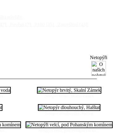
ha návštěv
47]
Pověsti
[7]
P100
[35]
Zamyšlení
[43]
Netopýři
da
Netopýr brvitý, Skalní Zámek
Netopýr dlouhouchý, Halštat
m ko…
Netopýři velcí, pod Pohanským ko…