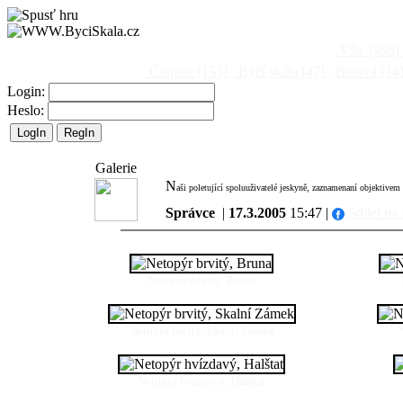
Vše
[495]
Činnost
[153]
Býčí skála
[47]
Barová
[14
Login:
Heslo:
Galerie
N
aši poletující spoluuživatelé jeskyně, zaznamenaní objektivem
Správce
|
17.3.2005
15:47 |
Sdílet na
Netopýr brvitý, Bruna
Netopýr brvitý, Skalní Zámek
Netopýr hvízdavý, Halštat