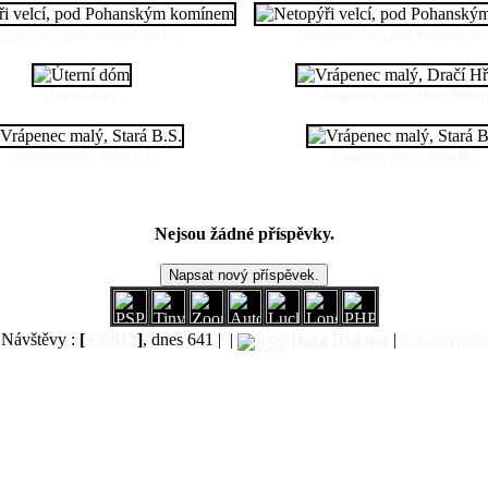
pýři velcí, pod Pohanským ko…
Netopýři velcí, pod Pohanský
Úterní dóm
Vrápenec malý, Dračí Hřbet
Vrápenec malý, Stará B.S.
Vrápenec malý, Stará B.S.
Nejsou žádné příspěvky.
Návštěvy :
[
536912
]
, dnes 641 |
|
Data
Diskuse
|
© Copyright