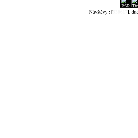
Návštěvy :
[
538617
]
, dn