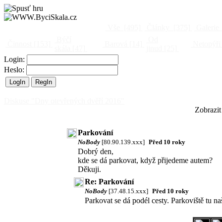
Vše
[495]
Články
[375]
Galerie
Býčí
Od
Činnost
[153]
Barová
[14]
Netopýři
skála
[47]
jinud
[25]
Login:
Heslo:
Diskuse "Dny otevřených dvěří 2016"
Zobrazit
Parkování
NoBody
[80.90.139.xxx]
Před 10 roky
Dobrý den,
kde se dá parkovat, když přijedeme autem?
Děkuji.
Re: Parkování
NoBody
[37.48.15.xxx]
Před 10 roky
Parkovat se dá podél cesty. Parkoviště tu naš