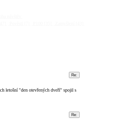
ha návštěv
47]
Pověsti
[7]
P100
[35]
Zamyšlení
[43]
h letošní "den otevřených dveří" spojil s