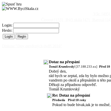
Vše
[495]
Činnost
[153]
Býčí skála
[47]
Barová
[14
Login:
Heslo:
Diskuse "Dny otevřených dvěří 2016"
Dotaz na přespání
Tomáš Krumlovský
[37.188.233.xx]
Před 10
Dobrý den,
rád bych se zeptal, zda by bylo možno p
vandrem po okolí a přepsáním u této pam
Děkuji za případnou odpověď.
Tomáš Krumlovský
Re: Dotaz na přespání
Předseda
Před 10 roky
Pokud to bude bivak,tak je to možné, 