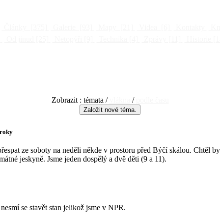
Články
[375]
Galerie
[93]
Mapy
[21]
Videa
[6]
Kontakty
Kni
]
Od jinud
[25]
Netopýři
[9]
Technika
[4]
Zprávy
[11]
Historie
[1
Zobrazit : témata /
vlákna
/
podle času
 roky
řespat ze soboty na neděli někde v prostoru před Býčí skálou. Chtěl byc
átné jeskyně. Jsme jeden dospělý a dvě děti (9 a 11).
nesmí se stavět stan jelikož jsme v NPR.