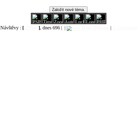
Návštěvy :
[
537666
]
, dnes 696 |
|
Data
Diskuse
|
© Copyright