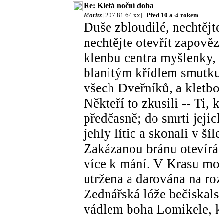
Re: Kletá noční doba
Moritz
[207.81.64.xx]
Před 10 a ¼ rokem
Duše zbloudilé, nechtějt
nechtějte otevřít zapově
klenbu centra myšlenky,
blanitým křídlem smutku 
všech Dveřníků, a kletb
Někteří to zkusili -- Ti,
předčasně; do smrti jej
jehly lític a skonali v ší
Zakázanou bránu otevírá 
více k mání. V Krasu mor
utržena a darována na ro
Zednářská lóže bečiskal
vádlem boha Lomikele, k