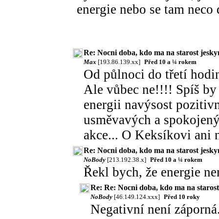
energie nebo se tam neco 
Re: Nocni doba, kdo ma na starost jesky
Max
[193.86.139.xx]
Před 10 a ¼ rokem
Od půlnoci do třetí hodi
Ale vůbec ne!!!! Spíš by 
energii navýsost pozitiv
usměvavých a spokojenýc
akce... O Keksíkovi ani n
Re: Nocni doba, kdo ma na starost jesky
NoBody
[213.192.38.x]
Před 10 a ¼ rokem
Řekl bych, že energie n
Re: Re: Nocni doba, kdo ma na starost
NoBody
[46.149.124.xxx]
Před 10 roky
Negativní není záporná..