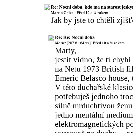
Re: Nocni doba, kdo ma na starost jesky
Martin Golec
Před 10 a ¼ rokem
Jak by jste to chtěli zjiš
Re: Re: Nocni doba
Moritz
[207.81.64.xx]
Před 10 a ¼ rokem
Marty,
jestit vidno, že ti chyb
na Netu 1973 British f
Emeric Belasco house, 
V této duchařské klasic
potřebuješ jednoho troc
silně mrduchtivou ženu
jedno mentální medium (
elektromagnetických po