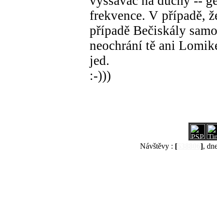
vyssavač na duchy -- g
frekvence. V případě, že
případě Bečiskály samo
neochrání tě ani Lomike
jed.
:-)))
Návštěvy :
[
538806
]
, dn