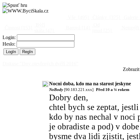
Vše
[495]
Články
[375]
Galerie
Býčí
Od
Činnost
[153]
Barová
[14]
Netopýři
skála
[47]
jinud
[25]
Login:
Heslo:
Diskuse "Dny otevřených dvěří 2016"
Zobrazit
Nocni doba, kdo ma na starost jeskyne
NoBody
[90.183.221.xxx]
Před 10 a ¼ rokem
Dobry den,
chtel bych se zeptat, jes
kdo by nas nechal v noci p
je obradiste a pod) v dob
bysme dva lidi zjistit, jes