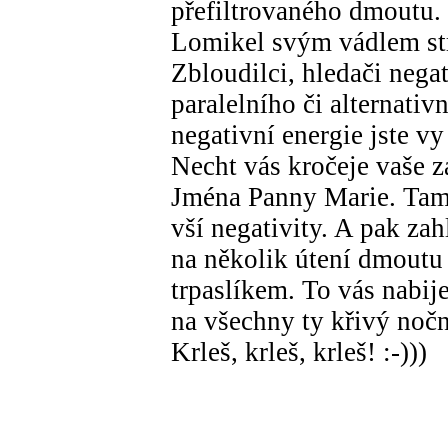
přefiltrovaného dmoutu. 
Lomikel svým vádlem stra
Zbloudilci, hledači nega
paralelního či alternati
negativní energie jste v
Necht vás kročeje vaše 
Jména Panny Marie. Tam 
vší negativity. A pak zah
na několik útení dmoutu 
trpaslíkem. To vás nabij
na všechny ty křivý nočn
Krleš, krleš, krleš! :-)))