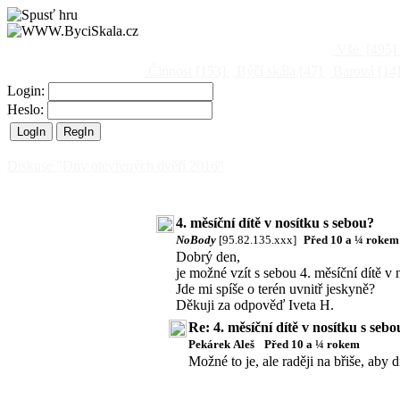
Vše
[495]
Činnost
[153]
Býčí skála
[47]
Barová
[14
Login:
Heslo:
Diskuse "Dny otevřených dvěří 2016"
4. měsíční dítě v nosítku s sebou?
NoBody
[95.82.135.xxx]
Před 10 a ¼ rokem
Dobrý den,
je možné vzít s sebou 4. měsíční dítě v 
Jde mi spíše o terén uvnitř jeskyně?
Děkuji za odpověď Iveta H.
Re: 4. měsíční dítě v nosítku s sebo
Pekárek Aleš
Před 10 a ¼ rokem
Možné to je, ale raději na břiše, aby 