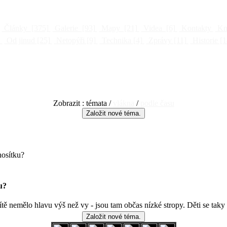
Články
[375]
Galerie
[93]
Mapy
[21]
Videa
[6]
Kontakty
Kni
]
Od jinud
[25]
Netopýři
[9]
Technika
[4]
Zprávy
[11]
Historie
[1
Zobrazit : témata /
vlákna
/
podle času
nosítku?
u?
dítě nemělo hlavu výš než vy - jsou tam občas nízké stropy. Děti se taky 