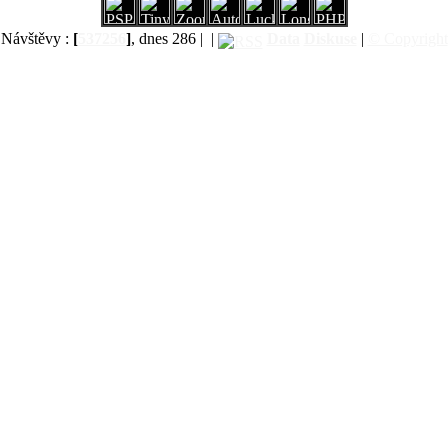
Návštěvy :
[
537256
]
, dnes 286 |
|
Data
Diskuse
|
© Copyright