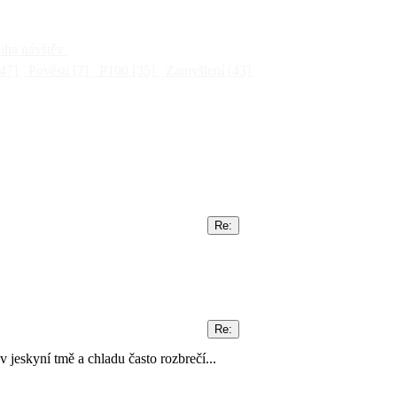
ha návštěv
47]
Pověsti
[7]
P100
[35]
Zamyšlení
[43]
v jeskyní tmě a chladu často rozbrečí...