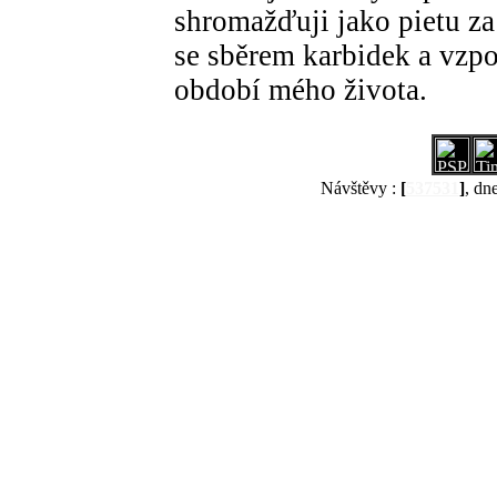
shromažďuji jako pietu za 
se sběrem karbidek a vzp
období mého života.
Návštěvy :
[
537531
]
, dn