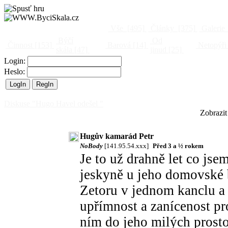
Vše
[495]
Články
[375]
Galerie
Býčí
Od
Činnost
[153]
Barová
[14]
Netopýři
skála
[47]
jinud
[25]
Login:
Heslo:
Diskuse "Hugo Havel odešel "
Zobrazit
Hugův kamarád Petr
NoBody
[141.95.54.xxx]
Před 3 a ½ rokem
Je to už drahně let co js
jeskyně u jeho domovské 
Zetoru v jednom kanclu a
upřímnost a zanícenost pr
ním do jeho milých prosto