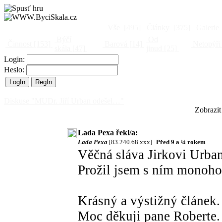
Vše
[495]
Články
[375]
Galerie
Býčí
Od
Činnost
[153]
Barová
[14]
Netopýři
skála
[47]
jinud
[25]
Login:
Heslo:
Diskuse "MUDr. Jiří Urban odešel…"
Zobrazit
Lada Pexa řekl/a:
Lada Pexa
[83.240.68.xxx]
Před 9 a ¼ rokem
Věčná sláva Jirkovi Urba
Prožil jsem s ním monoho 
Krásný a výstižný článek.
Moc děkuji pane Roberte.