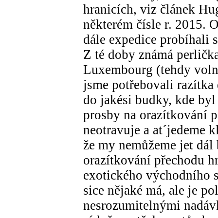
hranicích, viz článek H
některém čísle r. 2015. 
dále expedice probíhali 
Z té doby známá perlička,
Luxembourg (tehdy volné
jsme potřebovali razítka 
do jakési budky, kde byl 
prosby na orazítkování pa
neotravuje a at´jedeme k
že my nemůžeme jet dál 
orazítkování přechodu hr
exotického východního stá
sice nějaké má, ale je p
nesrozumitelnými nadávk