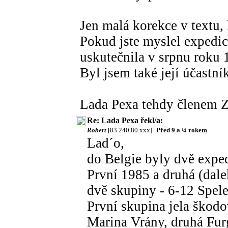
Jen malá korekce v textu, k
Pokud jste myslel expedic
uskutečnila v srpnu roku 
Byl jsem také její účastn
Lada Pexa tehdy členem 
Re: Lada Pexa řekl/a:
Robert
[83.240.80.xxx]
Před 9 a ¼ rokem
Lad´o,
do Belgie byly dvě exped
První 1985 a druhá (dale
dvě skupiny - 6-12 Spel
První skupina jela škod
Marina Vrány, druhá Fu