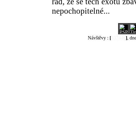
rád, že se těch exotů zba
nepochopitelné...
Návštěvy :
[
537446
]
, dn