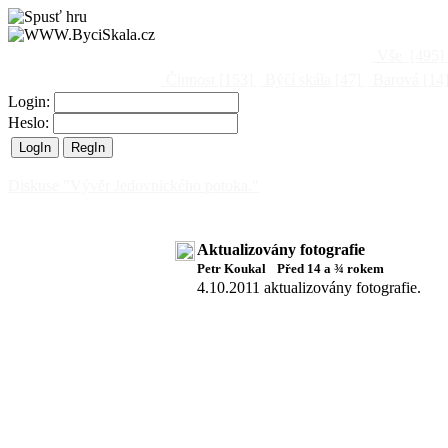
Vše
[495]
Činnost
[153]
Býčí skála
[47]
Barová
[14
Login:
Heslo:
Diskuse "Vývěr Jedovnického potoka."
Aktualizovány fotografie
Petr Koukal
Před 14 a ¾ rokem
4.10.2011 aktualizovány fotografie.