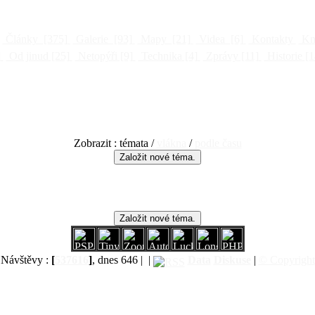
Články
[375]
Galerie
[93]
Mapy
[21]
Videa
[6]
Kontakty
Kni
]
Od jinud
[25]
Netopýři
[9]
Technika
[4]
Zprávy
[11]
Historie
[1
Zobrazit : témata /
vlákna
/
podle času
Návštěvy :
[
537616
]
, dnes 646 |
|
Data
Diskuse
|
© Copyright