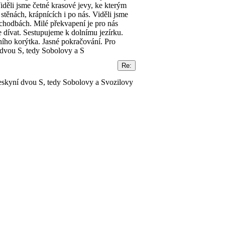
iděli jsme četné krasové jevy, ke kterým
stěnách, krápnících i po nás. Viděli jsme
chodbách. Milé překvapení je pro nás
e dívat. Sestupujeme k dolnímu jezírku.
ního korýtka. Jasné pokračování. Pro
 dvou S, tedy Sobolovy a S
jeskyní dvou S, tedy Sobolovy a Svozilovy