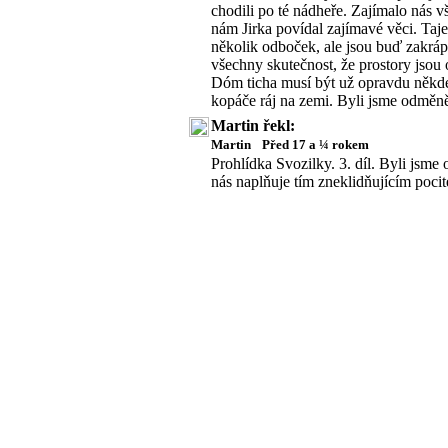
chodili po té nádheře. Zajímalo nás 
nám Jirka povídal zajímavé věci. Taje
několik odboček, ale jsou buď zakráp
všechny skutečnost, že prostory jsou 
Dóm ticha musí být už opravdu někde 
kopáče ráj na zemi. Byli jsme odměn
Martin řekl:
Martin
Před 17 a ¼ rokem
Prohlídka Svozilky. 3. díl. Byli jsm
nás naplňuje tím zneklidňujícím poci