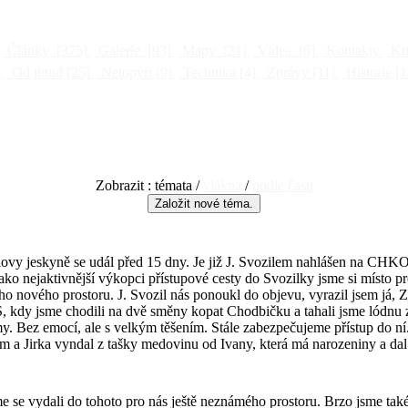
Články
[375]
Galerie
[93]
Mapy
[21]
Videa
[6]
Kontakty
Kni
]
Od jinud
[25]
Netopýři
[9]
Technika
[4]
Zprávy
[11]
Historie
[1
Zobrazit : témata /
vlákna
/
podle času
lovy jeskyně se udál před 15 dny. Je již J. Svozilem nahlášen na CHKO
ako nejaktivnější výkopci přístupové cesty do Svozilky jsme si místo pr
o nového prostoru. J. Svozil nás ponoukl do objevu, vyrazil jsem já,
, kdy jsme chodili na dvě směny kopat Chodbičku a tahali jsme lódnu 
my. Bez emocí, ale s velkým těšením. Stále zabezpečujeme přístup do ní.
 a Jirka vyndal z tašky medovinu od Ivany, která má narozeniny a dal n
sme se vydali do tohoto pro nás ještě neznámého prostoru. Brzo jsme t