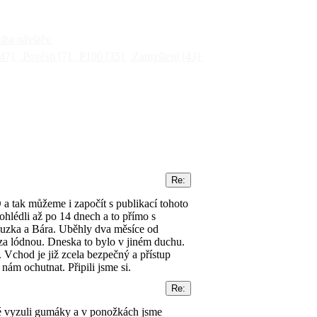
ha návštěv
47]
Pověsti
[7]
P100
[35]
Zamyšlení
[43]
 a tak můžeme i započít s publikací tohoto
ohlédli až po 14 dnech a to přímo s
 Zuzka a Bára. Uběhly dva měsíce od
za lódnou. Dneska to bylo v jiném duchu.
 Vchod je již zcela bezpečný a přístup
ám ochutnat. Připili jsme si.
aké vyzuli gumáky a v ponožkách jsme