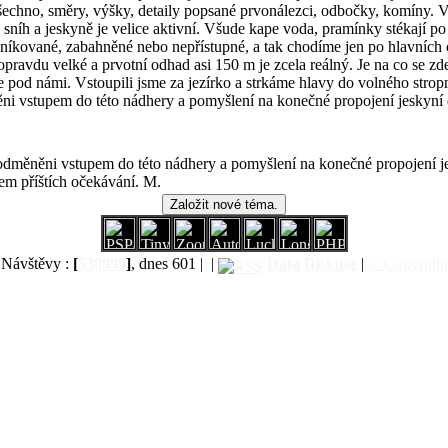
všechno, směry, výšky, detaily popsané prvonálezci, odbočky, komíny. V
 sníh a jeskyně je velice aktivní. Všude kape voda, pramínky stékají po 
níkované, zabahněné nebo nepřístupné, a tak chodíme jen po hlavních 
opravdu velké a prvotní odhad asi 150 m je zcela reálný. Je na co se zd
pod námi. Vstoupili jsme za jezírko a strkáme hlavy do volného strop
ěni vstupem do této nádhery a pomyšlení na konečné propojení jeskyní
e odměněni vstupem do této nádhery a pomyšlení na konečné propojení 
tem příštích očekávání. M.
Návštěvy :
[
538995
]
, dnes 601 |
|
Data
Diskuse
|
© Copyright