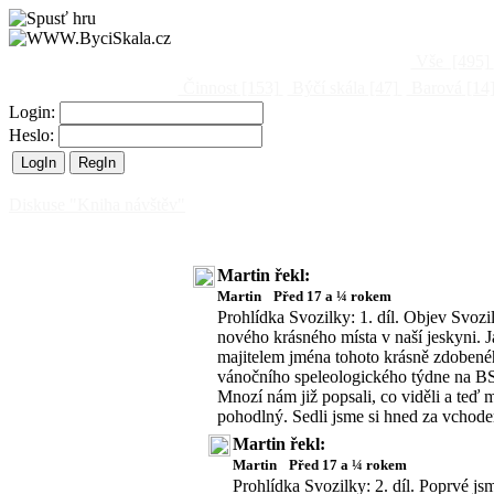
Vše
[495]
Činnost
[153]
Býčí skála
[47]
Barová
[14
Login:
Heslo:
Diskuse "Kniha návštěv"
Martin řekl:
Martin
Před 17 a ¼ rokem
Prohlídka Svozilky: 1. díl. Objev Svozi
nového krásného místa v naší jeskyni. J
majitelem jména tohoto krásně zdobenéh
vánočního speleologického týdne na BS
Mnozí nám již popsali, co viděli a teď 
pohodlný. Sedli jsme si hned za vchodem
Martin řekl:
Martin
Před 17 a ¼ rokem
Prohlídka Svozilky: 2. díl. Poprvé j