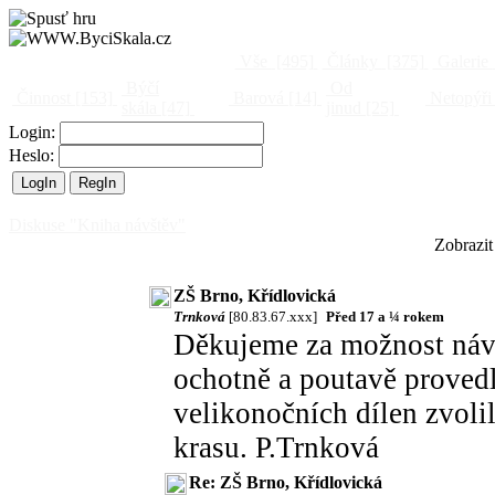
Vše
[495]
Články
[375]
Galerie
Býčí
Od
Činnost
[153]
Barová
[14]
Netopýři
skála
[47]
jinud
[25]
Login:
Heslo:
Diskuse "Kniha návštěv"
Zobrazit
ZŠ Brno, Křídlovická
Trnková
[80.83.67.xxx]
Před 17 a ¼ rokem
Děkujeme za možnost návš
ochotně a poutavě provedl 
velikonočních dílen zvoli
krasu. P.Trnková
Re: ZŠ Brno, Křídlovická