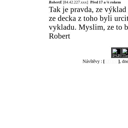
RobertE
[84.42.227.xxx]
Před 17 a ¼ rokem
Tak je pravda, ze výklad 
ze decka z toho byli urcit
vykladu. Myslim, ze to b
Robert
Návštěvy :
[
537357
]
, dn