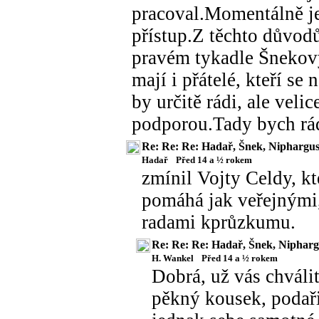
pracoval.Momentálně je 
přístup.Z těchto důvodů
pravém tykadle Šnekov
mají i přátelé, kteří s
by určitě rádi, ale vel
podporou.Tady bych r
Re: Re: Re: Hadař, Šnek, Niphargu
Hadař
Před 14 a ½ rokem
zmínil Vojty Celdy, k
pomáhá jak veřejnými
radami kprůzkumu.
Re: Re: Re: Hadař, Šnek, Nipharg
H. Wankel
Před 14 a ½ rokem
Dobrá, už vás chváli
pěkný kousek, podař