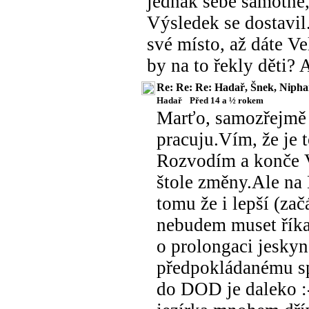
jednak sebe samotné, 
Výsledek se dostavil
své místo, až dáte V
by na to řekly děti? 
Re: Re: Re: Hadař, Šnek, Nipha
Hadař
Před 14 a ½ rokem
Marťo, samozřejmě n
pracuju.Vím, že je 
Rozvodím a konče V
štole změny.Ale na
tomu že i lepší (za
nebudem muset říkat
o prolongaci jeskyně
předpokládanému spo
do DOD je daleko :-