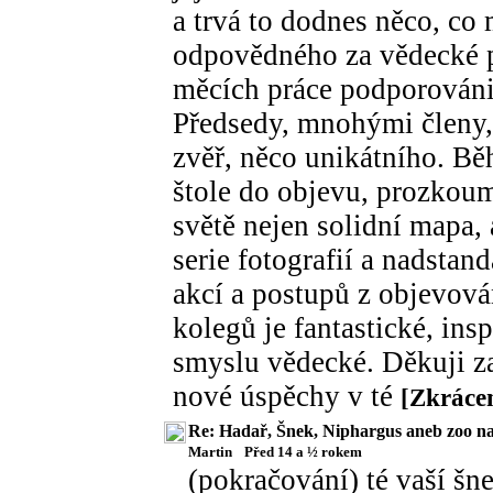
a trvá to dodnes něco, co 
odpovědného za vědecké p
měcích práce podporován
Předsedy, mnohými členy, 
zvěř, něco unikátního. Bě
štole do objevu, prozkoum
světě nejen solidní mapa, 
serie fotografií a nadstan
akcí a postupů z objevová
kolegů je fantastické, insp
smyslu vědecké. Děkuji za
nové úspěchy v té
[Zkráce
Re: Hadař, Šnek, Niphargus aneb zoo n
Martin
Před 14 a ½ rokem
(pokračování) té vaší šn