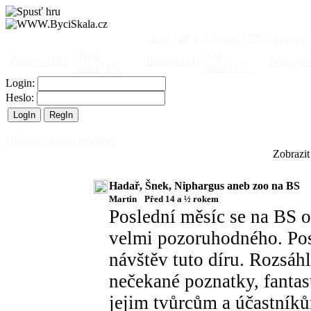
Vše
[495]
Články
[375]
Galerie
Býčí
Od
Činnost
[153]
Barová
[14]
Netopýři
skála
[47]
jinud
[25]
Login:
Heslo:
Diskuse "Kniha návštěv"
Zobrazit
Hadař, Šnek, Niphargus aneb zoo na BS
Martin
Před 14 a ½ rokem
Poslední měsíc se na BS 
velmi pozoruhodného. Pos
návštěv tuto díru. Rozsáh
nečekané poznatky, fantas
jejim tvůrcům a účastník