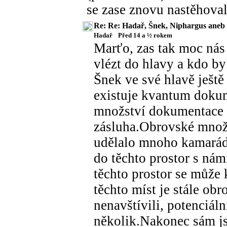
se zase znovu nastěhova
Re: Re: Hadař, Šnek, Niphargus aneb
Hadař
Před 14 a ½ rokem
Marťo, zas tak moc nás
vlézt do hlavy a kdo by
Šnek ve své hlavě ještě 
existuje kvantum doku
množství dokumentace z
zásluha.Obrovské množ
udělalo mnoho kamarádů
do těchto prostor s námi
těchto prostor se může
těchto míst je stále obr
nenavštívili, potenciáln
několik.Nakonec sám js