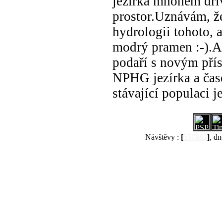
jezírka mnohem dřív
prostor.Uznávám, že
hydrologii tohoto, 
modrý pramen :-).A
podaří s novým pří
NPHG jezírka a časem
stávající populaci j
Návštěvy :
[
537883
]
, dn