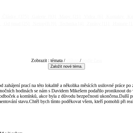
Články
[375]
Galerie
[93]
Mapy
[21]
Videa
[6]
Kontakty
Kni
]
Od jinud
[25]
Netopýři
[9]
Technika
[4]
Zprávy
[11]
Historie
[1
Zobrazit : témata /
vlákna
/
podle času
 zahájení prací na této lokalitě a několika měsících usilovné práce po
nočních hodinách se nám s Davidem Mikešem podařilo proniknout do vo
 odboček a komínků, akce byla z důvodu bezpečnosti ukončena.Další p
ntování stavu.Chtěl bych tímto poděkovat všem, kteří pomohli při real