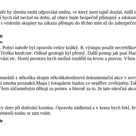
r by zhruba mohl odpovídat směru, ve který jsem tajně doufal, další m
ní bych rád nechal na dobu, až objev bude bezpečně přístupný a zdok
e s vedením skupiny na zákazu přístupu do těchto míst až do zabezpeč
le
em
é. Pobyt nahoře byl opravdu velice krátký. K výstupu použit necertifi
ný. Trošku hardcore. Odhad geologů byl přesný. Další postup jak psal 
ání etc. Horní prostoru bych možná rozdělil na levou a pravou. Všem
kamarádů z několika skupin několikahodinová dokumentační akce v no
 mnoha poznatků.Mapa i fotogalerie budou co nejdříve zveřejněny.Tak
Všem zúčastněným děkuji za pomoc a hlavně za to, že tato náročná akc
vy dnes při dolézání komínu. Opravdu nádherná a v krasu bych řekl, že 
enší touhu se tam vrátit.
le