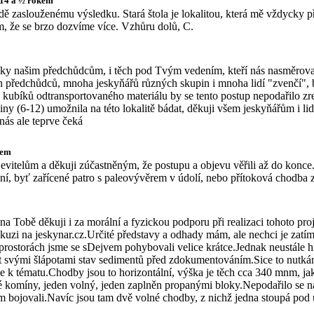
 14 a ½ rokem
rdě zaslouženému výsledku. Stará štola je lokalitou, která mě vždycky p
, že se brzo dozvíme více. Vzhůru dolů, C.
díky našim předchůdcům, i těch pod Tvým vedením, kteří nás nasměrovali.
ch předchůdců, mnoha jeskyňářů různých skupin i mnoha lidí "zvenčí", b
 kubíků odtransportovaného materiálu by se tento postup nepodařilo z
piny (6-12) umožnila na této lokalitě bádat, děkuji všem jeskyňářům i l
ás ale teprve čeká
kem
bjevitelům a děkuji zúčastněným, že postupu a objevu věřili až do kon
ní, byť zařícené patro s paleovývěrem v údolí, nebo přítoková chodba 
ovna Tobě děkuji i za morální a fyzickou podporu při realizaci tohoto p
skuzi na jeskynar.cz.Určité představy a odhady mám, ale nechci je zatím 
 prostorách jsme se sDejvem pohybovali velice krátce.Jednak neustále h
it svými šlápotami stav sedimentů před zdokumentováním.Sice to nutkání 
e k tématu.Chodby jsou to horizontální, výška je těch cca 340 mnm, ja
 komíny, jeden volný, jeden zaplněn propanými bloky.Nepodařilo se nám
m bojovali.Navíc jsou tam dvě volné chodby, z nichž jedna stoupá pod