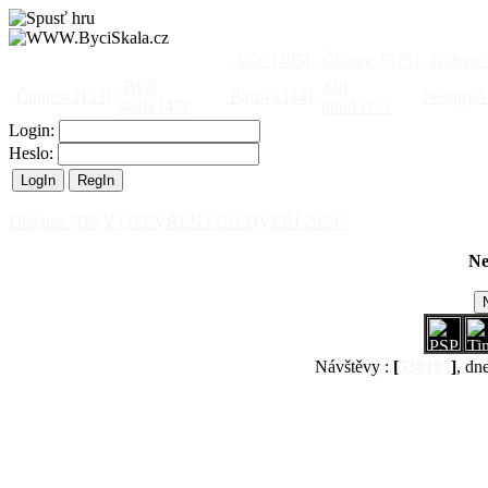
Vše
[495]
Články
[375]
Galerie
Býčí
Od
Činnost
[153]
Barová
[14]
Netopýři
skála
[47]
jinud
[25]
Login:
Heslo:
Diskuse "DNY OTEVŘENÝCH DVEŘÍ 2024"
Ne
Návštěvy :
[
538183
]
, dn