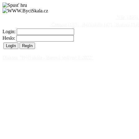
Vše
[495]
Činnost
[153]
Býčí skála
[47]
Barová
[14
Login:
Heslo:
Diskuse "Býčí skála - Barová jeskyně 8/2022"