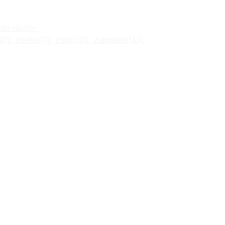
ha návštěv
47]
Pověsti
[7]
P100
[35]
Zamyšlení
[43]