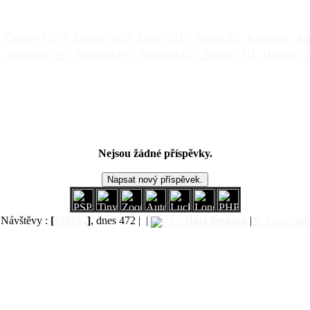
Články
[375]
Galerie
[93]
Mapy
[21]
Videa
[6]
Kontakty
Kni
]
Od jinud
[25]
Netopýři
[9]
Technika
[4]
Zprávy
[11]
Historie
[1
Nejsou žádné příspěvky.
Návštěvy :
[
536743
]
, dnes 472 |
|
Data
Diskuse
|
© Copyright