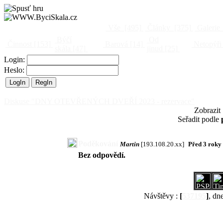
Vše
[495]
Články
[375]
Galerie
Býčí
Od
Činnost
[153]
Barová
[14]
Netopýři
skála
[47]
jinud
[25]
Login:
Heslo:
Diskuse "DNY OTEVŘENÝCH DVEŘÍ 2023 - rezervace"
Zobrazit
Seřadit podle
Poděkování
Martin
[193.108.20.xx]
Před 3 roky
Bez odpovědí.
Návštěvy :
[
537195
]
, dn