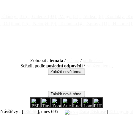
Články
[375]
Galerie
[93]
Mapy
[21]
Videa
[6]
Kontakty
Kni
]
Od jinud
[25]
Netopýři
[9]
Technika
[4]
Zprávy
[11]
Historie
[1
Zobrazit :
témata
/
vlákna
/
podle času
Seřadit podle
poslední odpovědi
/
založení téma
.
Návštěvy :
[
536966
]
, dnes 695 |
|
Data
Diskuse
|
© Copyright