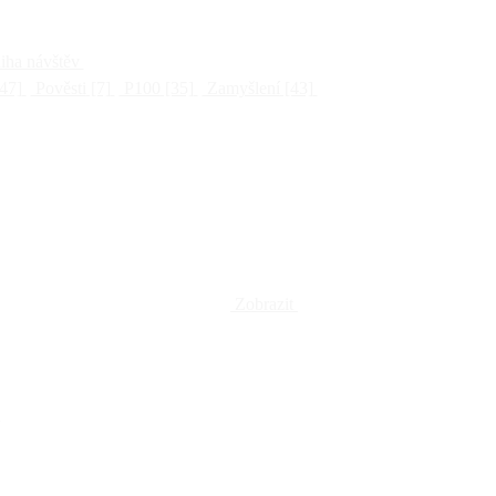
ha návštěv
47]
Pověsti
[7]
P100
[35]
Zamyšlení
[43]
Zobrazit