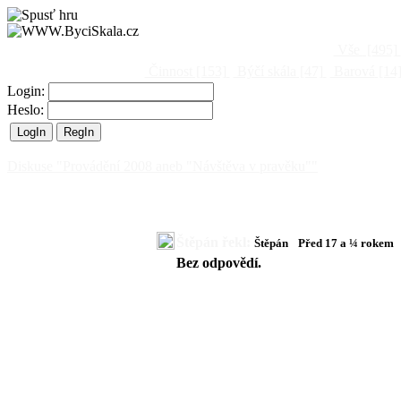
Vše
[495]
Činnost
[153]
Býčí skála
[47]
Barová
[14
Login:
Heslo:
Diskuse "Provádění 2008 aneb "Návštěva v pravěku""
Štěpán řekl:
Štěpán
Před 17 a ¼ rokem
Bez odpovědí.