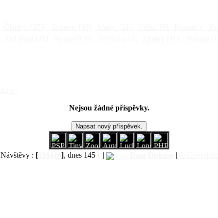
Články
[375]
Galerie
[93]
Mapy
[21]
Videa
[6]
Kontakty
Kni
]
Od jinud
[25]
Netopýři
[9]
Technika
[4]
Zprávy
[11]
Historie
[1
skále"
Nejsou žádné příspěvky.
Návštěvy :
[
536416
]
, dnes 145 |
|
Data
Diskuse
|
© Copyright