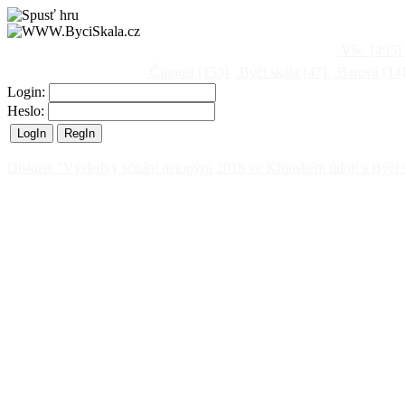
Vše
[495]
Činnost
[153]
Býčí skála
[47]
Barová
[14
Login:
Heslo:
Diskuse "Výsledky sčítání netopýrů 2018 ve Křtinském údolí a Býčí 