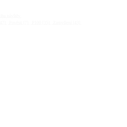
ha návštěv
47]
Pověsti
[7]
P100
[35]
Zamyšlení
[43]