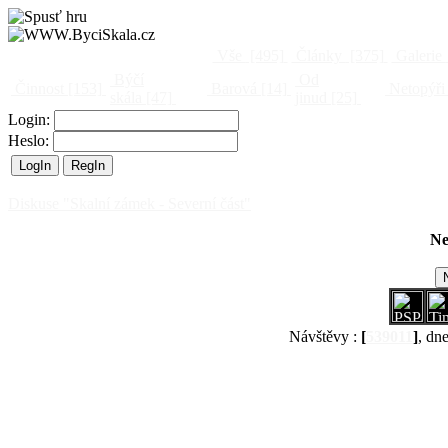
Vše
[495]
Články
[375]
Galerie
Býčí
Od
Činnost
[153]
Barová
[14]
Netopýři
skála
[47]
jinud
[25]
Login:
Heslo:
Diskuse "Skalní zámek - Severní část"
Ne
Návštěvy :
[
539011
]
, dn