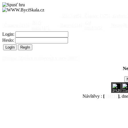
Vše
[495]
Články
[375]
Galerie
Býčí
Od
Činnost
[153]
Barová
[14]
Netopýři
skála
[47]
jinud
[25]
Login:
Heslo:
Diskuse "Zprávy o objevech v roce 2002"
Ne
Návštěvy :
[
538112
]
, dn