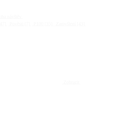
ha návštěv
47]
Pověsti
[7]
P100
[35]
Zamyšlení
[43]
Zobrazit