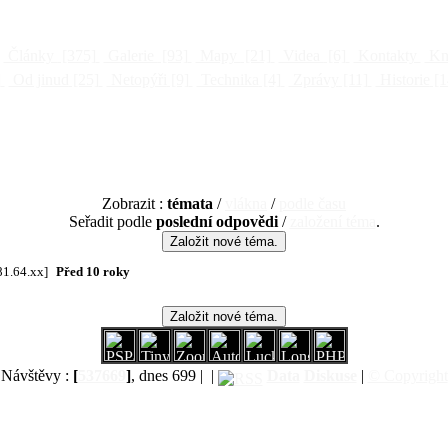
Články
[375]
Galerie
[93]
Mapy
[21]
Videa
[6]
Kontakty
Kni
]
Od jinud
[25]
Netopýři
[9]
Technika
[4]
Zprávy
[11]
Historie
[1
Zobrazit :
témata
/
vlákna
/
podle času
Seřadit podle
poslední odpovědi
/
založení téma
.
81.64.xx]
Před 10 roky
Návštěvy :
[
537669
]
, dnes 699 |
|
Data
Diskuse
|
© Copyright