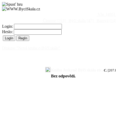
Vše
[495]
Činnost
[153]
Býčí skála
[47]
Barová
[14
Login:
Heslo:
Diskuse "Nová kniha o Býčí skále"
Kniha Jeskyně Býčí skála etc.
C.
[207.
Bez odpovědí.