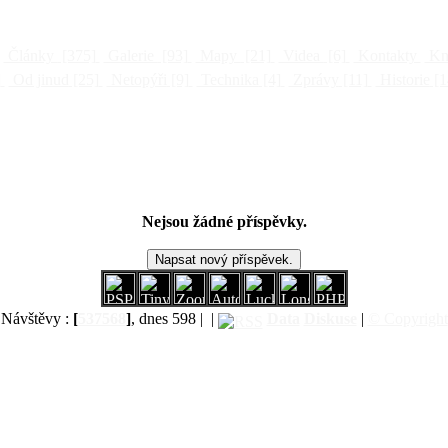
Články
[375]
Galerie
[93]
Mapy
[21]
Videa
[6]
Kontakty
Kni
]
Od jinud
[25]
Netopýři
[9]
Technika
[4]
Zprávy
[11]
Historie
[1
Nejsou žádné příspěvky.
Návštěvy :
[
537568
]
, dnes 598 |
|
Data
Diskuse
|
© Copyright