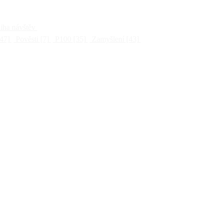
ha návštěv
47]
Pověsti
[7]
P100
[35]
Zamyšlení
[43]