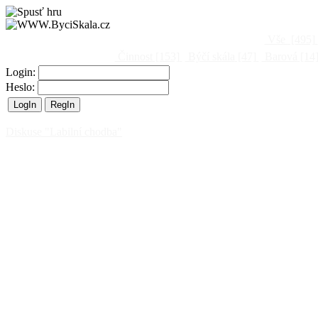
Vše
[495]
Činnost
[153]
Býčí skála
[47]
Barová
[14
Login:
Heslo:
Diskuse "Labilní chodba"