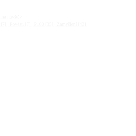
ha návštěv
47]
Pověsti
[7]
P100
[35]
Zamyšlení
[43]