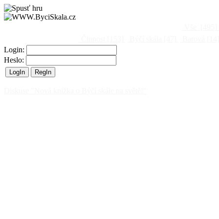
Vše
[495]
Činnost
[153]
Býčí skála
[47]
Barová
[14
Login:
Heslo:
Diskuse "Nová knížka o Býčí skále na světě!"