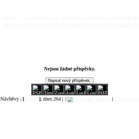
Články
[375]
Galerie
[93]
Mapy
[21]
Videa
[6]
Kontakty
Kni
]
Od jinud
[25]
Netopýři
[9]
Technika
[4]
Zprávy
[11]
Historie
[1
Nejsou žádné příspěvky.
Návštěvy :
[
537234
]
, dnes 264 |
|
Data
Diskuse
|
© Copyright