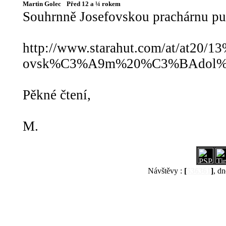
Martin Golec
Před 12 a ¼ rokem
Souhrnně Josefovskou prachárnu publ
http://www.starahut.com/at/at
ovsk%C3%A9m%20%C3%BAdol%
Pěkné čtení,
M.
Návštěvy :
[
536361
]
, dn