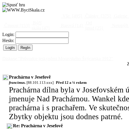
Vše
[495]
Články
[375]
Galerie
Býčí
Od
Činnost
[153]
Barová
[14]
Netopýři
skála
[47]
jinud
[25]
Login:
Heslo:
Diskuse "Průvodce jeskyněmi Moravského Švýcarska 1912"
Z
Prachárna v Jesefově
francimus.
[88.101.113.xxx]
Před 12 a ¼ rokem
Prachárna dílna byla v Josefovském 
jmenuje Nad Prachárnou. Wankel kdesi
prachárna i s prachařem. Ve skutečnos
Zbytky objektu jsou dodnes patrné.
Re: Prachárna v Jesefově