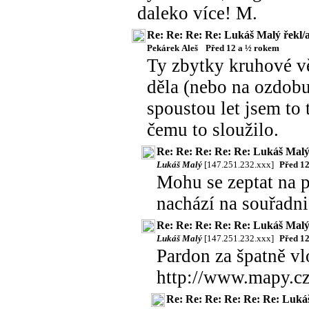
daleko více! M.
Re: Re: Re: Re: Lukáš Malý řekl/a
Pekárek Aleš
Před 12 a ½ rokem
Ty zbytky kruhové vě
děla (nebo na ozdobu)
spoustou let jsem to 
čemu to sloužilo.
Re: Re: Re: Re: Re: Lukáš Malý 
Lukáš Malý
[147.251.232.xxx]
Před 1
Mohu se zeptat na p
nachází na souřadni
Re: Re: Re: Re: Re: Lukáš Malý 
Lukáš Malý
[147.251.232.xxx]
Před 1
Pardon za špatně vl
http://www.mapy.cz
Re: Re: Re: Re: Re: Re: Lukáš