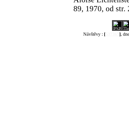
89, 1970, od str.
Návštěvy :
[
537365
]
, dn