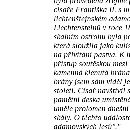
byla provedena zřejmě p
císaře Františka II. s 
lichtenštejnském adamo
Liechtensteinů v roce 1
skalním ostrohu byla p
která sloužila jako kul
na přivítání pastva. K
přístup soutěskou mezi 
kamenná klenutá brána. 
brány jsem sám viděl j
století. Císař navštívil
pamětní deska umístěná
uměle prolomen dnešní 
skály. O těchto událost
adamovských lesů"."