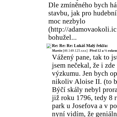
Dle zmíněného bych hád
stavbu, jak pro hudební
moc nezbylo
(http://adamovaokoli.ic
bohužel...
Re: Re: Re: Lukáš Malý řekl/a:
Martin
[46.149.125.xxx]
Před 12 a ½ roke
Vážený pane, tak to js
jsem nečekal, že i zd
výzkumu. Jen bych opra
nikoliv Aloise II. (to 
Býčí skály nebyl prora
již roku 1796, tedy 8 
park u Josefova a v po
nyní vidím, že geniáln