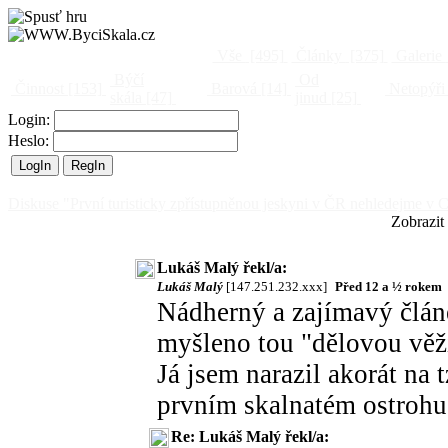
Vše
[495]
Články
[375]
Galerie
Býčí
Od
Činnost
[153]
Barová
[14]
Netopýři
skála
[47]
jinud
[25]
Login:
Heslo:
Diskuse "První turisticky zpřístupněnou jeskyni v ČR nehledejme v
Zobrazit
Lukáš Malý řekl/a:
Lukáš Malý
[147.251.232.xxx]
Před 12 a ½ rokem
Nádherný a zajímavý článek
myšleno tou "dělovou věží
Já jsem narazil akorát na 
prvním skalnatém ostrohu
Re: Lukáš Malý řekl/a: