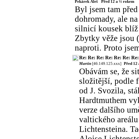
Pekárek Aleš
Před 12 a ½ rokem
Byl jsem tam před
dohromady, ale na 
silnicí kousek bl
Zbytky věže jsou 
naproti. Proto jsem
Re: Re: Re: Re: Re: Re: Re:
Martin
[46.149.125.xxx]
Před 12
Obávám se, že sit
složitější, podle
od J. Svozila, stá
Hardtmuthem vyko
verze dalšího um
valtického areálu
Lichtensteina. T
Aloise Lichtenst