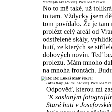
Martin
[46.149.125.xxx]
Před 12 a ½ rokem
No to mě také, už tolikrá
to tam. Vždycky jsem děl
tom povídalo. Že je tam 
prolézt celý areál od Vr
odstřelené skály, vyhlíd
hutí, ze kterých se stříle
dobových novin. Teď bez l
prolezu. Mám mnoho dalš
na mnoha frontách. Budu
Re: Re: Lukáš Malý řekl/a:
Lukáš Malý
[147.251.232.xxx]
Před 12 a ½ r
Odpověď, kterou mi zasl
"
K zaslaným fotografií
Staré huti v Josefovské