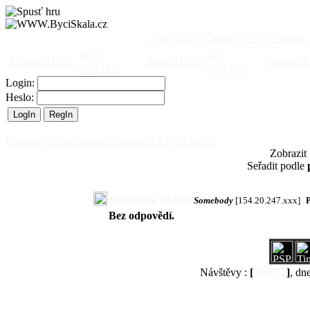
Vše
[495]
Články
[375]
Galerie
Býčí
Od
Činnost
[153]
Barová
[14]
Netopýři
skála
[47]
jinud
[25]
Login:
Heslo:
Diskuse "První barevné fotografie z Býčí skály"
Zobrazit
Seřadit podle
Slováci na Býčině
Somebody
[154.20.247.xxx]
Bez odpovědí.
Návštěvy :
[
536572
]
, dn