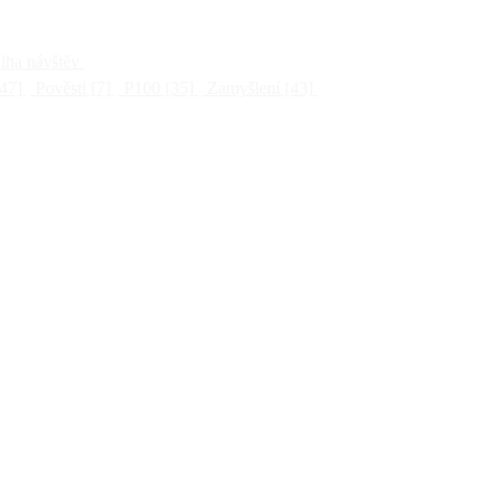
ha návštěv
47]
Pověsti
[7]
P100
[35]
Zamyšlení
[43]