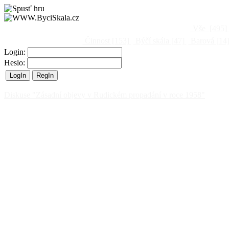
Vše
[495]
Činnost
[153]
Býčí skála
[47]
Barová
[14
Login:
Heslo:
Diskuse "Zásadní objevy v Rudickém propadání v roce 1958"