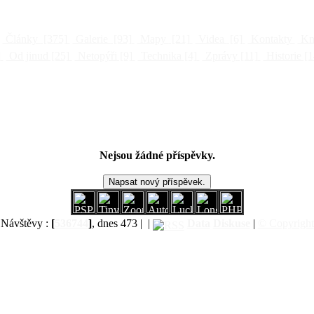
Články
[375]
Galerie
[93]
Mapy
[21]
Videa
[6]
Kontakty
Kni
]
Od jinud
[25]
Netopýři
[9]
Technika
[4]
Zprávy
[11]
Historie
[1
Nejsou žádné příspěvky.
Návštěvy :
[
536744
]
, dnes 473 |
|
Data
Diskuse
|
© Copyright