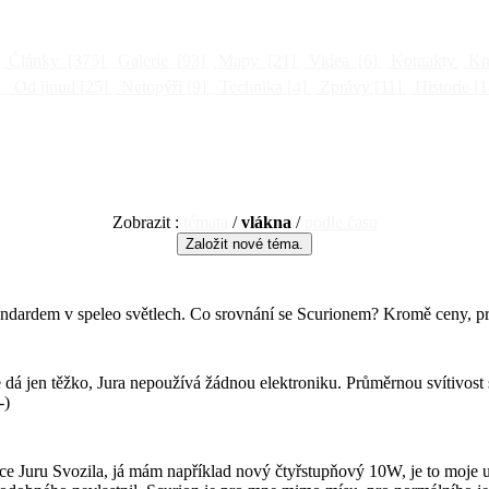
Články
[375]
Galerie
[93]
Mapy
[21]
Videa
[6]
Kontakty
Kni
]
Od jinud
[25]
Netopýři
[9]
Technika
[4]
Zprávy
[11]
Historie
[1
Zobrazit :
témata
/
vlákna
/
podle času
tandardem v speleo světlech. Co srovnání se Scurionem? Kromě ceny, p
e dá jen těžko, Jura nepoužívá žádnou elektroniku. Průměrnou svítivost
-)
e Juru Svozila, já mám například nový čtyřstupňový 10W, je to moje už 