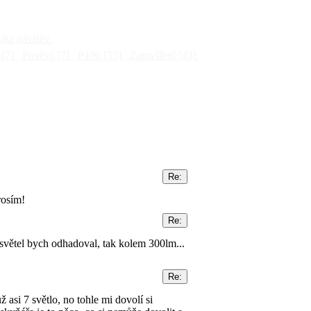
ha návštěv
47]
Pověsti
[7]
P100
[35]
Zamyšlení
[43]
rosím!
 světel bych odhadoval, tak kolem 300lm...
asi 7 světlo, no tohle mi dovolí si