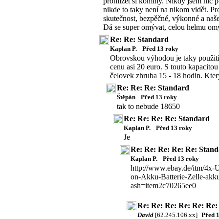
prohlížet si komíny. Nikdy jsem nic 
nikde to taky není na nikom vidět. Pr
skutečnost, bezpěčné, výkonné a naše
Dá se super omývat, celou helmu omy
Re: Re: Standard
Kaplan P.
Před 13 roky
Obrovskou výhodou je taky použití
cenu asi 20 euro. S touto kapacito
čelovek zhruba 15 - 18 hodin. Kter
Re: Re: Re: Standard
Štěpán
Před 13 roky
tak to nebude 18650
Re: Re: Re: Re: Standard
Kaplan P.
Před 13 roky
Je
Re: Re: Re: Re: Re: Stan
Kaplan P.
Před 13 roky
http://www.ebay.de/itm/4x-
on-Akku-Batterie-Zelle-
ash=item2c70265ee0
Re: Re: Re: Re: Re: Re:
David
[62.245.106.xx]
Před 