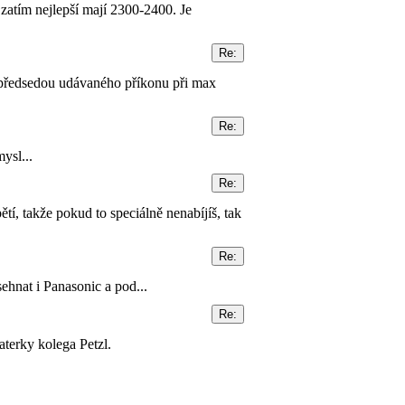
 zatím nejlepší mají 2300-2400. Je
 předsedou udávaného příkonu při max
ysl...
tí, takže pokud to speciálně nenabíjíš, tak
sehnat i Panasonic a pod...
aterky kolega Petzl.