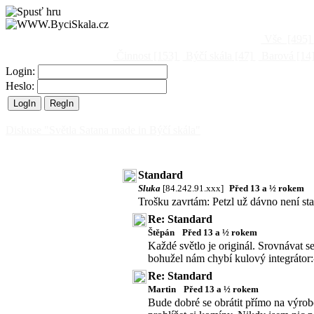
Vše
[495]
Činnost
[153]
Býčí skála
[47]
Barová
[14
Login:
Heslo:
Diskuse "Světla Satana made in Býčí skála"
Standard
Sluka
[84.242.91.xxx]
Před 13 a ½ rokem
Trošku zavrtám: Petzl už dávno není s
Re: Standard
Štěpán
Před 13 a ½ rokem
Každé světlo je originál. Srovnávat s
bohužel nám chybí kulový integrátor:
Re: Standard
Martin
Před 13 a ½ rokem
Bude dobré se obrátit přímo na výrobc