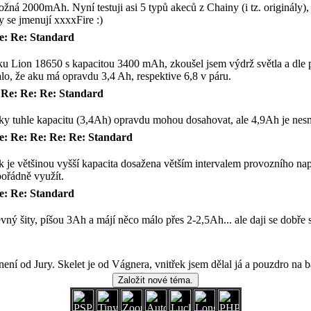
žná 2000mAh. Nyní testuji asi 5 typů akeců z Chainy (i tz. originály),
y se jmenují xxxxFire :)
e: Re: Standard
ku Lion 18650 s kapacitou 3400 mAh, zkoušel jsem výdrž světla a dle
alo, že aku má opravdu 3,4 Ah, respektive 6,8 v páru.
 Re: Re: Re: Standard
ánky tuhle kapacitu (3,4Ah) opravdu mohou dosahovat, ale 4,9Ah je nesm
e: Re: Re: Re: Re: Standard
k je většinou vyšší kapacita dosažena větším intervalem provozního napě
pořádně využít.
e: Re: Standard
vný šity, píšou 3Ah a májí něco málo přes 2-2,5Ah... ale daji se dobře 
ení od Jury. Skelet je od Vágnera, vnitřek jsem dělal já a pouzdro na b