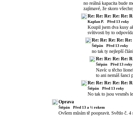
no reálná kapacita bude mo
zajímavé, že skoro všechn
Re: Re: Re: Re: Re: R
Kaplan P.
Před 13 roky
Koupil jsem dva kusy a
svítivosti by to odpovíd
Re: Re: Re: Re: Re:
Štěpán
Před 13 roky
no tak ty nejlepší čl
Re: Re: Re: Re: R
Štěpán
Před 13 roky
Navíc u těcho lione
to ani nemáš šanci 
Re: Re: Re: Re: Re: R
Štěpán
Před 13 roky
No tak to jsou vesměs le
Oprava
Štěpán
Před 13 a ½ rokem
Ovšem můsím tě poopravit. Světlo č. 4 n