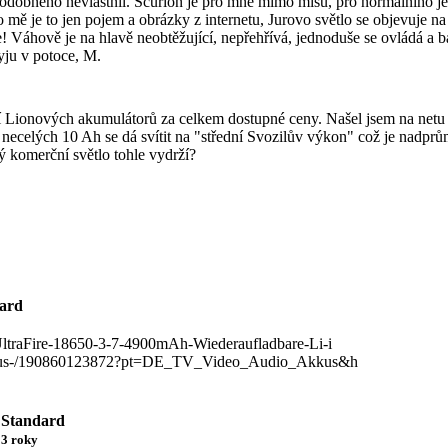
podobného nevlastnil. Scurion je pro mne mimo mísu, pro normálního jes
o mě je to jen pojem a obrázky z internetu, Jurovo světlo se objevuje na
! Váhově je na hlavě neobtěžující, nepřehřívá, jednoduše se ovládá a b
ju v potoce, M.
 Lionových akumulátorů za celkem dostupné ceny. Našel jsem na netu
u necelých 10 Ah se dá svítit na "střední Svozilův výkon" což je nad
ý komerční světlo tohle vydrží?
dard
UltraFire-18650-3-7-4900mAh-Wiederaufladbare-Li-i
akkus-/190860123872?pt=DE_TV_Video_Audio_Akkus&h
 Standard
13 roky