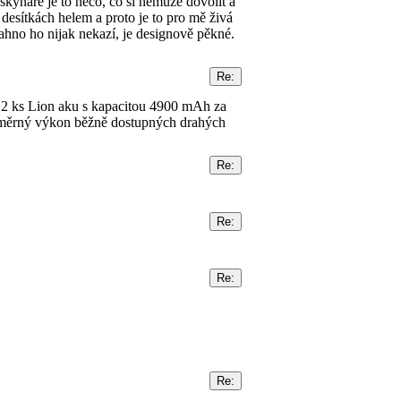
kyňáře je to něco, co si nemůže dovolit a
 desítkách helem a proto je to pro mě živá
ahno ho nijak nekazí, je designově pěkné.
 2 ks Lion aku s kapacitou 4900 mAh za
průměrný výkon běžně dostupných drahých