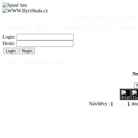
Vše
[495]
Články
[375]
Galerie
Býčí
Od
Činnost
[153]
Barová
[14]
Netopýři
skála
[47]
jinud
[25]
Login:
Heslo:
Diskuse "Dokumentace komínů"
Ne
Návštěvy :
[
538187
]
, dn