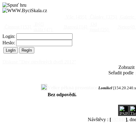
Vše
[495]
Články
[375]
Galerie
Býčí
Od
Činnost
[153]
Barová
[14]
Netopýři
skála
[47]
jinud
[25]
Login:
Heslo:
Diskuse "Dny otevřených dveří 2012"
Zobrazit
Seřadit podle
Velice pěkná prezentace
Lomikel
[154.20.240.
Bez odpovědí.
Návštěvy :
[
537448
]
, dn