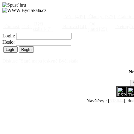
Vše
[495]
Články
[375]
Galerie
Býčí
Od
Činnost
[153]
Barová
[14]
Netopýři
skála
[47]
jinud
[25]
Login:
Heslo:
Diskuse "Stará mapa jeskyně Býčí skála."
Ne
Návštěvy :
[
538044
]
, dn