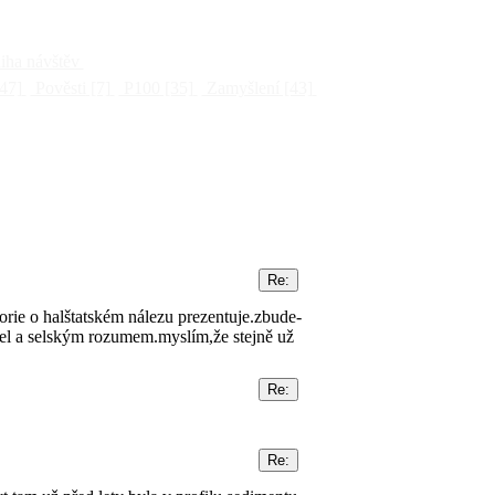
ha návštěv
47]
Pověsti
[7]
P100
[35]
Zamyšlení
[43]
rie o halštatském nálezu prezentuje.zbude-
šel a selským rozumem.myslím,že stejně už