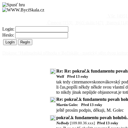
Vše
[495]
Činnost
[153]
Býčí skála
[47]
Barová
[14
Login:
Heslo:
Diskuse "Hallstadtská příhoda v Bečiskále - tragický střet dvou kultur
Re: Re: pokrač.k fundamentu povah 
Wolf
Před 13 roky
tak tedy cimrmanovskonovákovský podpis
li čas,popíši někdy někde svou vlastní
to nikdy jinak nepůjde objasnovat.je to
Re: pokrač.k fundamentu povah holu
Martin Golec
Před 13 roky
ještě prosím podpis, děkuji, M. Golec
pokrač.k fundamentu povah holubů..
NoBody
[109.80.36.xxx]
Před 13 roky