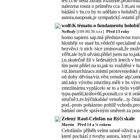
ten čl.se nedá zkrátit rozumně.proto/mi
nalezena roura o průměru cca 3 m,asi o
bádání v bs.co by to udělalo s holubičí
autora,naopoak,je sympatický.ostatní pří
wolf:K tématu-o fundamentu holubič
NoBody
[109.80.36.xxx]
Před 13 roky
homo sapiens sap.má představivost rozvin
hlouběji ve staré bs.vědečtí specialisté
bezvěrci /z nich /sice zminovali,že mož
věřit,ale byli uřváni.přišel jsem na to
j.n.skutečně žil v šedesátých letech v b
tím jsem přišel na to,jak to vraždění v 
viz.hierarchizace.místní protovenedské
od doby děvína/viz.věst.venuše atp/,um
atd.taky výrobu zmrzliny.měli v bs výr
zmrzlinárnu.vyplácelo se to a bylo vyděl
typu-panští,královští,poznali,co si ti or
stručně:t.zv.býčiskalské venuše...ty čm
pod.-proto poházeno poblíž vchodu.proto
bádání otevře správným směrem za použ
Zelený Raul-Celofán na Býčí skále
Martin
Před 14 a ¼ rokem
Celofánův příběh velmi umně oživil a pr
které pochází z tvorby autora, který na