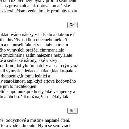
t tam už před lety byla v profilu sedimentu
t a zprovoznit a tak dotovat amatérské
bs,která někam vede.tím nic proti pův.textu
.dokladováno nálezy v halštatu a dokonce i
ti a důvěřivosti lidu obecného.někteří
em a nemuseli fakticky na tabu a totem
 něho vymysleli pražáci cimrmana,ale
 je zmrzlinárna.zatím nalezena nebyla,ale
ské a sedlácké národy,také vrstvy-
on-brno,dobylo řím i delfy a psalo rýmy už
ndi vymysleli ledacos.nářadí,kladku-páku-
/heppenig/,k tomu lednici a
ady starožitnosti atp.když arjové kočovného
e jim to nechtělo.jen
šeftů s upomínk.předměty,také vstupenky a
u a obci sdělit.možná,že se někdy tak
pné, oddychové a mistrně napsané čtení,
a to o vodě i dmoutu. Nyní se sem vrací