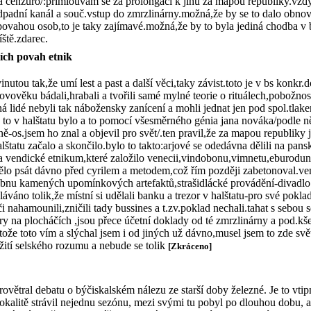
lá cenzuro/:přimlouvám se za prolongaci k jihu za mapou republiky.vždy
dpadní kanál a souč.vstup do zmrzlinárny.možná,že by se to dalo obnovi
 povahou osob,to je taky zajímavé.možná,že by to byla jediná chodba v 
ště.zdarec.
ích povah etnik
utou tak,že umí lest a past a další věci,taky závist.toto je v bs konkr
 novověku bádali,hrabali a tvořili samé mylné teorie o rituálech,pobožnos
ná lidé nebyli tak nábožensky zanícení a mohli jednat jen pod spol.tlak
,jak to v halštatu bylo a to pomocí všesměrného génia jana nováka/podle
rně-os.jsem ho znal a objevil pro svět/.ten pravil,že za mapou republiky
halštatu začalo a skončilo.bylo to takto:arjové se odedávna dělili na pan
 a vendické etnikum,které založilo venecii,vindobonu,vimnetu,eburodun
ělo psát dávno před cyrilem a metodem,což řím později zabetonoval.ve
obnu kamených upomínkových artefaktů,strašidlácké provádění-divadlo 
áváno tolik,že místní si udělali banku a trezor v halštatu-pro své pokl
áči nahamounili,zničili tady bussines a t.zv.poklad nechali.tahat s sebou s
áry na plocháčích ,jsou přece účetní doklady od té zmrzlinárny a pod.k
že toto vím a slýchal jsem i od jiných už dávno,musel jsem to zde svět
ití selského rozumu a nebude se tolik
[Zkráceno]
ovětral debatu o býčiskalském nálezu ze starší doby železné. Je to vti
 lokalitě strávil nejednu sezónu, mezi svými tu pobyl po dlouhou dobu, 