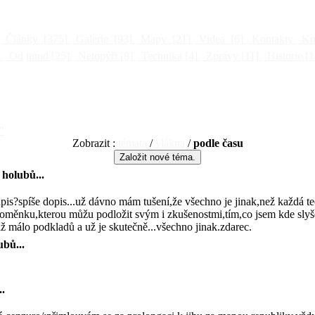
Články
[375]
Galerie
[93]
Mapy
[21]
Videa
[6]
Kontakty
Kni
]
Od jinud
[25]
Netopýři
[9]
Technika
[4]
Zprávy
[11]
Historie
[1
"
Zobrazit :
témata
/
vlákna
/
podle času
holubů...
?spíše dopis...už dávno mám tušení,že všechno je jinak,než každá teo
 doměnku,kterou můžu podložit svým i zkušenostmi,tím,co jsem kde sly
tiž málo podkladů a už je skutečně...všechno jinak.zdarec.
bů...
.