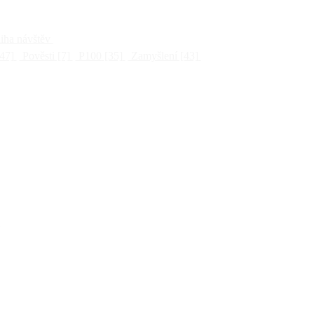
ha návštěv
47]
Pověsti
[7]
P100
[35]
Zamyšlení
[43]