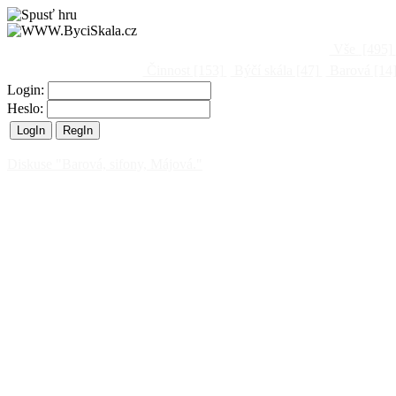
Vše
[495]
Činnost
[153]
Býčí skála
[47]
Barová
[14
Login:
Heslo:
Diskuse "Barová, sifony, Májová."