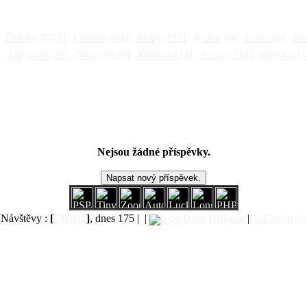
Články
[375]
Galerie
[93]
Mapy
[21]
Videa
[6]
Kontakty
Kni
]
Od jinud
[25]
Netopýři
[9]
Technika
[4]
Zprávy
[11]
Historie
[1
Nejsou žádné příspěvky.
Návštěvy :
[
538042
]
, dnes 175 |
|
Data
Diskuse
|
© Copyright