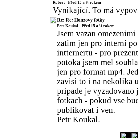
Robert
Před 15 a ¼ rokem
Vynikající. To má vypoví
Re: Re: Honzovy fotky
Petr Koukal
Před 15 a ¼ rokem
Jsem vazan omezenimi -
zatim jen pro interni p
intternertu - pro prez
potoka jsem mel souhla
jen pro format mp4. Je
zavisi to i na nekolika
pripade je vyzadovano 
fotkach - pokud vse bu
publikovat i ven.
Petr Koukal.