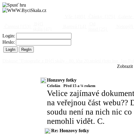
Vše
[495]
Články
[375]
Galerie
Býčí
Od
Činnost
[153]
Barová
[14]
Netopýři
skála
[47]
jinud
[25]
Login:
Heslo:
Diskuse "Fotografie z Býčí skály - 80. léta 20.století (foto ing. Jan Po
Zobrazit
Honzovy fotky
Celofán
Před 15 a ¼ rokem
Velice zajímavé dokument
na veřejnou část webu?? D
soudu není na nich nic co 
nemohli vidět. C.
Re: Honzovy fotky