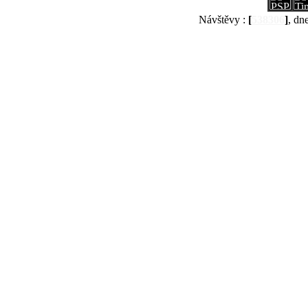
Návštěvy :
[
538306
]
, dn