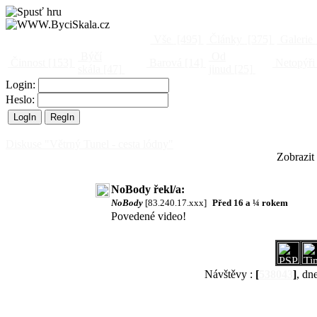
Vše
[495]
Články
[375]
Galerie
Býčí
Od
Činnost
[153]
Barová
[14]
Netopýři
skála
[47]
jinud
[25]
Login:
Heslo:
Diskuse "Větrný Tunel - cesta lódny"
Zobrazit
NoBody řekl/a:
NoBody
[83.240.17.xxx]
Před 16 a ¼ rokem
Povedené video!
Návštěvy :
[
538043
]
, dn