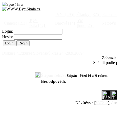
Vše
[495]
Články
[375]
Galerie
Býčí
Od
Činnost
[153]
Barová
[14]
Netopýři
skála
[47]
jinud
[25]
Login:
Heslo:
Diskuse "Exkurze Slovenský kras 24.-28.9.2009"
Zobrazit
Seřadit podle
Štěpán řekl/a:
Štěpán
Před 16 a ¾ rokem
Bez odpovědí.
Návštěvy :
[
537212
]
, dn